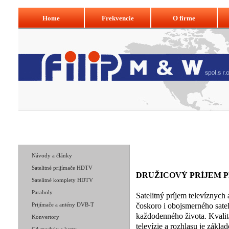
Home
Frekvencie
O firme
Navigácia:
» Zaklady digitálnej satelitnej techniky
Home
Naše produkty
Zaklady dig
Návody a články
Satelitné prijímače HDTV
DRUŽICOVÝ PRÍJEM 
Satelitné komplety HDTV
Paraboly
Satelitný príjem televíznych
čoskoro i obojsmerného satel
Prijímače a antény DVB-T
každodenného života. Kvalita
Konvertory
televízie a rozhlasu je zákla