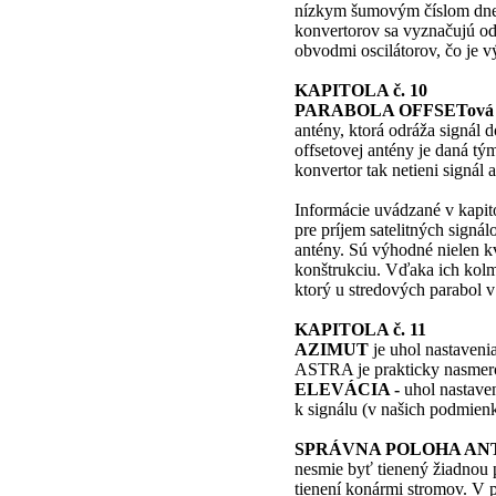
nízkym šumovým číslom dnes
konvertorov sa vyznačujú od
obvodmi oscilátorov, čo je 
KAPITOLA č. 10
PARABOLA OFFSETová
antény, ktorá odráža signál
offsetovej antény je daná tý
konvertor tak netieni signál
Informácie uvádzané v kapitol
pre príjem satelitných signá
antény. Sú výhodné nielen kvô
konštrukciu. Vďaka ich kolm
ktorý u stredových parabol 
KAPITOLA č. 11
AZIMUT
je uhol nastaveni
ASTRA je prakticky nasmero
ELEVÁCIA -
uhol nastaven
k signálu (v našich podmienk
SPRÁVNA POLOHA ANT
nesmie byť tienený žiadnou p
tienení konármi stromov. V p