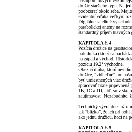
nástupom nových výkonnejšíc
družíc staršieho typu. Na je
poobzerať okolo seba. Majite
evidentní vďaka veľkým roz
Digitálne satelitné vysielani
parabolickej antény na rozme
štandardný príjem hlavných 
KAPITOLA č. 4
Pozícia družice na geostacio
poludníka (ktorý sa nachád
na západ a východ. Histori
pozíciu 19,2° východne.
Obežná dráha, ktorú nevidím
družice, “viditeľné” pre naš
byť umiestnených viac druží
spracovať fixne pripevnená
1B, 1C a 1D, atď. sú v skuto
zaujímavosť: Nezabudnite, ž
Technický vývoj dnes už um
tak “blízko”, že ich pri po
ako jednu družicu, hoci na p
KAPITOLA č. 5