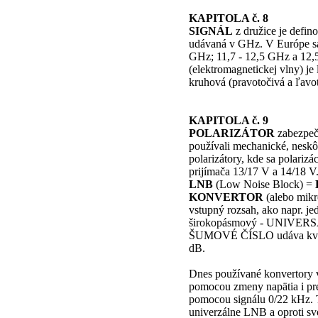
KAPITOLA č. 8
SIGNÁL
z družice je defin
udávaná v GHz. V Európe sa 
GHz; 11,7 - 12,5 GHz a 12,5
(elektromagnetickej vlny) je 
kruhová (pravotočivá a ľavot
KAPITOLA č. 9
POLARIZÁTOR
zabezpeču
používali mechanické, neskôr
polarizátory, kde sa polariz
prijímača 13/17 V a 14/18 V
LNB
(Low Noise Block) =
KONVERTOR
(alebo mikr
vstupný rozsah, ako napr. 
širokopásmový - UNIVERSAL
ŠUMOVÉ ČÍSLO udáva kvalit
dB.
Dnes používané konvertory v
pomocou zmeny napätia i pr
pomocou signálu 0/22 kHz. T
univerzálne LNB a oproti s