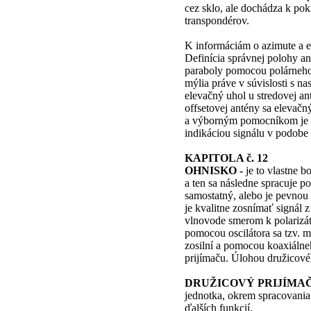
cez sklo, ale dochádza k pok
transpondérov.
K informáciám o azimute a el
Definícia správnej polohy an
paraboly pomocou polárneho 
mýlia práve v súvislosti s n
elevačný uhol u stredovej an
offsetovej antény sa elevačn
a výborným pomocníkom je pr
indikáciou signálu v podobe 
KAPITOLA č. 12
OHNISKO -
je to vlastne b
a ten sa následne spracuj
samostatný, alebo je pevnou
je kvalitne zosnímať signál
vlnovode smerom k polarizát
pomocou oscilátora sa tzv.
zosilní a pomocou koaxiálne
prijímaču. Úlohou družicovéh
DRUŽICOVÝ PRIJÍMAČ
jednotka, okrem spracovania
ďalších funkcií.