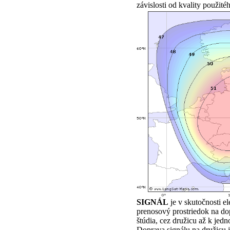
závislosti od kvality použit
SIGNÁL
je v skutočnosti el
prenosový prostriedok na do
štúdia, cez družicu až k jed
Doprava signálu na družicu 