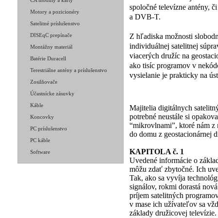
CA moduly a karty
spoločné televízne antény, či
Motory a pozicionéry
a DVB-T.
Satelitné príslušenstvo
Z hľadiska možnosti slobodné
DISEqC prepínače
individuálnej satelitnej súpra
Montážny materiál
viacerých družíc na geostaci
Batérie Duracell
ako tisíc programov v nekód
Terestriálne antény a príslušenstvo
vysielanie je prakticky na ús
Zosilňovače
Účastnícke zásuvky
Káble
Majitelia digitálnych satelit
potrebné neustále si opakova
Koncovky
“mikrovlnami”, ktoré nám z 
PC príslušenstvo
do domu z geostacionárnej d
PC káble
KAPITOLA č. 1
Software
Uvedené informácie o zákla
môžu zdať zbytočné. Ich uve
Tak, ako sa vyvíja technológ
signálov, rokmi dorastá nová
príjem satelitných programo
v mase ich užívateľov sa vž
základy družicovej televízie.