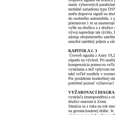
staníc vybavených parabolam
mobilné zariadenia typu DS
antén dopravia signál na dru
do osobného automobilu, v pr
priemerom 1 m sa nasmeruje n
vyšle na družicu a z družic
vývoj napreduje tak rýchlo, 
nástup obojsmerného satelit
umožní satelitný príjem a zár
KAPITOLA č. 3
Úroveň signálu z Astry 19,2
západu na východ. Pri analó
kompenzácia pomocou veľkýc
vysielania a tiež vplyvom 
také veľké rozdiely v rozmer
Pre posúdenie konkrétnej situ
potrebné poznať vyžarovací 
VYŽAROVACÍ DIAGR
vysielaľa (transpondéra) a 
družici smerom k Zemi.
Situácia sa z roka na rok me
na geostacionárnej dráhe. Je 