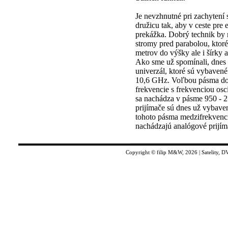
Je nevzhnutné pri zachytení
družicu tak, aby v ceste pre
prekážka. Dobrý technik by m
stromy pred parabolou, ktor
metrov do výšky ale i šírky 
Ako sme už spomínali, dnes 
univerzál, ktoré sú vybavené
10,6 GHz. Voľbou pásma do
frekvencie s frekvenciou osc
sa nachádza v pásme 950 - 
prijímače sú dnes už vybav
tohoto pásma medzifrekvenc
nachádzajú analógové prijím
Copyright © filip M&W, 2026 | Satelity, D