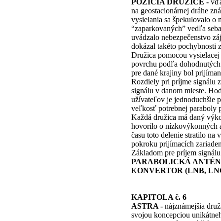
POZÍCIA DRUŽICE -
vďa
na geostacionárnej dráhe zná
vysielania sa špekulovalo o 
“zaparkovaných” vedľa seba 
uvádzalo nebezpečenstvo zá
dokázal takéto pochybnosti 
Družica pomocou vysielacej
povrchu podľa dohodnutých 
pre dané krajiny bol prijím
Rozdiely pri príjme signálu 
signálu v danom mieste. Hod
užívateľov je jednoduchšie p
veľkosť potrebnej paraboly 
Každá družica má daný výko
hovorilo o nízkovýkonných 
času toto delenie stratilo 
pokroku prijímacích zariaden
Základom pre príjem signálu z
PARABOLICKÁ ANTÉ
K
ONVERTOR (LNB, LNC
KAPITOLA č. 6
ASTRA -
nájznámejšia druž
svojou koncepciou unikátneh