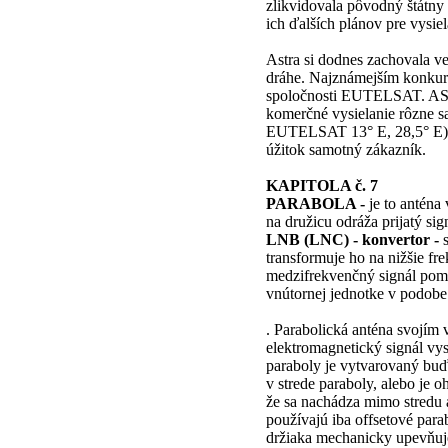
zlikvidovala pôvodný štátny
ich ďalších plánov pre vysi
Astra si dodnes zachovala v
dráhe. Najznámejším konkur
spoločnosti EUTELSAT. A
komerčné vysielanie rôzne s
EUTELSAT 13° E, 28,5° E). 
úžitok samotný zákazník.
KAPITOLA č. 7
PARABOLA -
je to anténa
na družicu odráža prijatý si
LNB (LNC) - konvertor -
s
transformuje ho na nižšie fre
medzifrekvenčný signál pomo
vnútornej jednotke v p
. Parabolická anténa svojí
elektromagnetický signál vys
paraboly je vytvarovaný buď
v strede paraboly, alebo je 
že sa nachádza mimo stredu a
používajú iba offsetové par
držiaka mechanicky upevňuje