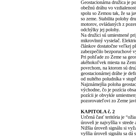
Geostacionárna družica je p
obežnú dráhu vo vzdialenos
spolu so Zemou tak, že sa ja
so zeme. Stabilita polohy dr
motorov, ovládaných z pozem
odchýlky jej polohy.
Na družici sú umiestnené pri
mikrovlnný vysielač. Elektri
článkov dostatočne veľkej pl
zabezpečilo bezporuchové vy
Pri pohľade zo Zeme sa geos
akéhokoľvek miesta na Zemi
povrchom, na ktorom sú druž
geostacionárnej dráhe je def
od nultého poludníka v stu
Najznámejšia poloha geostac
východne, čo je pozícia ob
pozícii je obvykle umiestnen
pozorovateľovi zo Zeme javia
KAPITOLA č. 2
Určená časť teritória je “oži
úroveň je najvyššia v strede
Nižšia úroveň signálu si vyž
vyššia úroveň signálu sa dá