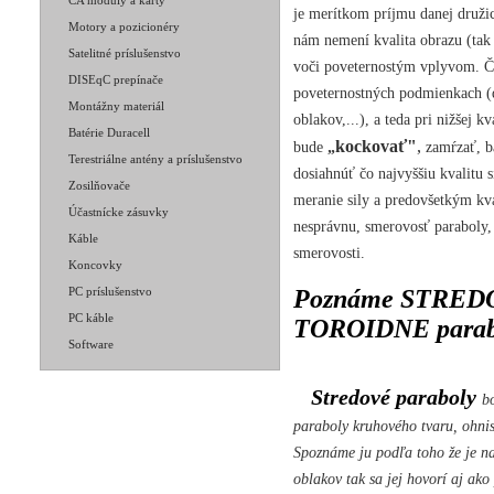
CA moduly a karty
je merítkom príjmu danej družic
Motory a pozicionéry
nám nemení kvalita obrazu (tak 
Satelitné príslušenstvo
voči poveternostým vplyvom. Č
DISEqC prepínače
poveternostných podmienkach (
Montážny materiál
oblakov,...), a teda pri nižšej k
Batérie Duracell
kockovať"
,
bude
„
zamŕzať, b
Terestriálne antény a príslušenstvo
dosiahnúť čo najvyššiu kvalitu 
Zosilňovače
meranie sily a predovšetkým kva
Účastnícke zásuvky
nesprávnu, smerovosť paraboly, 
Káble
smerovosti.
Koncovky
PC príslušenstvo
Poznáme STRED
PC káble
TOROIDNE parab
Software
Stredové paraboly
bo
paraboly kruhového tvaru, ohni
Spoznáme ju podľa toho že je n
oblakov tak sa jej hovorí aj ako