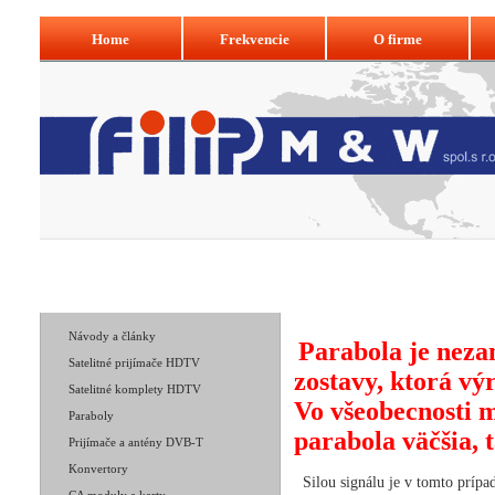
Home
Frekvencie
O firme
Navigácia:
» Akú parabolu vybrať
Home
Naše produkty
Ak
Návody a články
Parabola je neza
Satelitné prijímače HDTV
zostavy, ktorá v
Satelitné komplety HDTV
Vo všeobecnosti 
Paraboly
parabola väčšia, t
Prijímače a antény DVB-T
Konvertory
Silou signálu je v tomto prípa