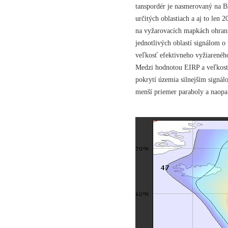
tanspordér je nasmerovaný na Br
určitých oblastiach a aj to len 2
na vyžarovacích mapkách ohrani
jednotlivých oblastí signálom o 
veľkosť efektivneho vyžiarené
Medzi hodnotou EIRP a veľkosťo
pokrytí územia silnejším sign
menší priemer paraboly a naopa