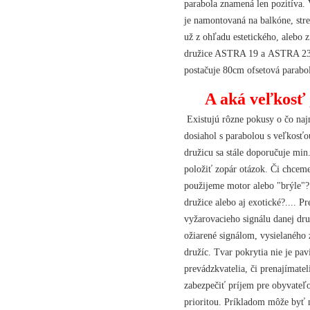
parabola znamená len pozitíva.
je namontovaná na balkóne, strec
už z ohľadu estetického, alebo 
družice ASTRA 19 a ASTRA 23,
postačuje 80cm ofsetová parabo
A aká veľkosť 
Existujú rôzne pokusy o čo naj
dosiahol s parabolou s veľkosťo
družicu sa stále doporučuje min.
položiť zopár otázok. Či chceme
použijeme motor alebo "brýle"?
družice alebo aj exotické?....
vyžarovacieho signálu danej dru
ožiarené signálom, vysielaného 
družíc. Tvar pokrytia nie je pa
prevádzkvatelia, či prenajímat
zabezpečiť príjem pre obyvateľov
prioritou. Príkladom môže byť