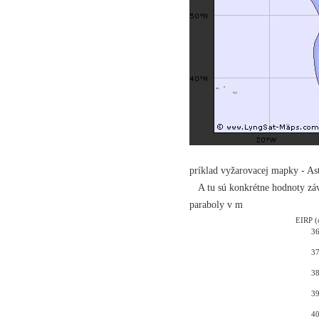
príklad vyžarovacej mapky - A
A tu sú konkrétne hodnoty záv
paraboly v m
EIRP 
3
3
3
3
4