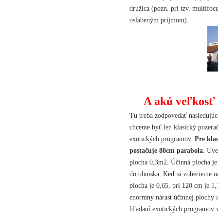
družica (pozn. pri tzv. multifo
oslabeným príjmom).
A akú veľkosť
Tu treba zodpovedať nasledujúc
chceme byť len klasický pozer
exotických programov.
Pre kla
postačuje 80cm parabola
. Uve
plocha 0,3m2. Účinná plocha je 
do ohniska. Keď si zoberieme n
plocha je 0,65, pri 120 cm je 1
enormný nárast účinnej plochy a
hľadaní exotických programov 