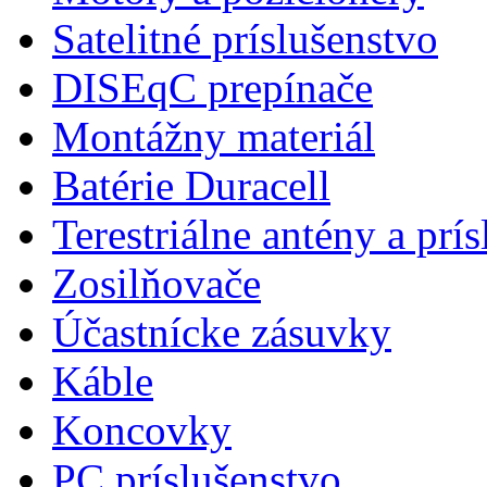
Satelitné príslušenstvo
DISEqC prepínače
Montážny materiál
Batérie Duracell
Terestriálne antény a prí
Zosilňovače
Účastnícke zásuvky
Káble
Koncovky
PC príslušenstvo