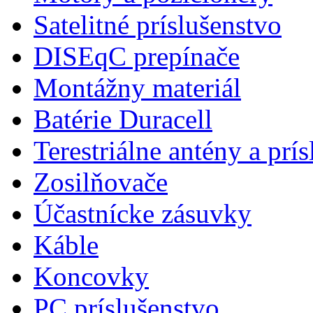
Satelitné príslušenstvo
DISEqC prepínače
Montážny materiál
Batérie Duracell
Terestriálne antény a prí
Zosilňovače
Účastnícke zásuvky
Káble
Koncovky
PC príslušenstvo