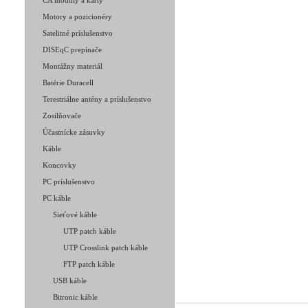
CA moduly a karty
Motory a pozicionéry
Satelitné príslušenstvo
DISEqC prepínače
Montážny materiál
Batérie Duracell
Terestriálne antény a príslušenstvo
Zosilňovače
Účastnícke zásuvky
Káble
Koncovky
PC príslušenstvo
PC káble
Sieťové káble
UTP patch káble
UTP Crosslink patch káble
FTP patch káble
USB káble
Bitronic káble