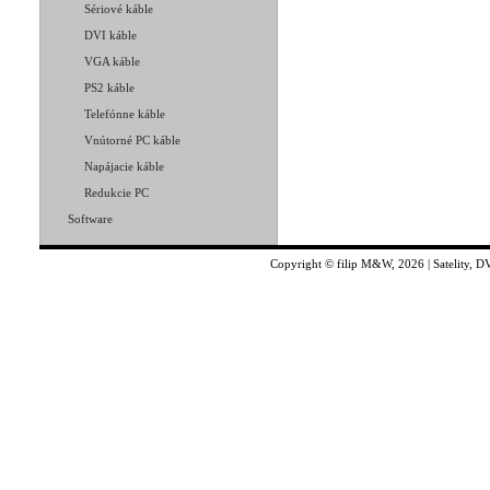
Sériové káble
DVI káble
VGA káble
PS2 káble
Telefónne káble
Vnútorné PC káble
Napájacie káble
Redukcie PC
Software
Copyright © filip M&W, 2026 | Satelity, D