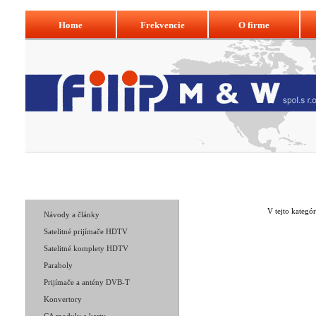
Home
Frekvencie
O firme
Navigácia:
Home
Naše produkty
V tejto kategó
Návody a články
Satelitné prijímače HDTV
Satelitné komplety HDTV
Paraboly
Prijímače a antény DVB-T
Konvertory